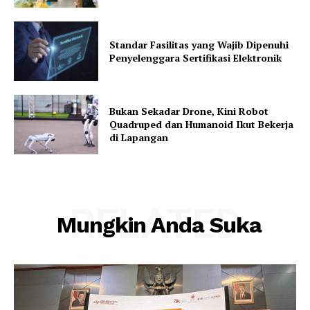
Standar Fasilitas yang Wajib Dipenuhi
Penyelenggara Sertifikasi Elektronik
Bukan Sekadar Drone, Kini Robot
Quadruped dan Humanoid Ikut Bekerja
di Lapangan
RELATED
Mungkin Anda Suka