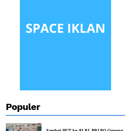
Populer
Sambut HUT ke-81 RI, BRI BO Gunung