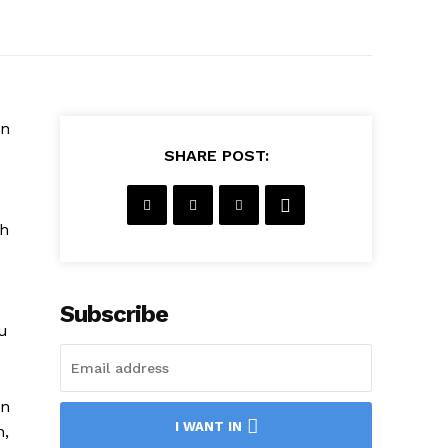
an
SHARE POST:
ch
Subscribe
u
an
I WANT IN
n,