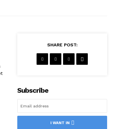
SHARE POST:
s
et
Subscribe
I WANT IN