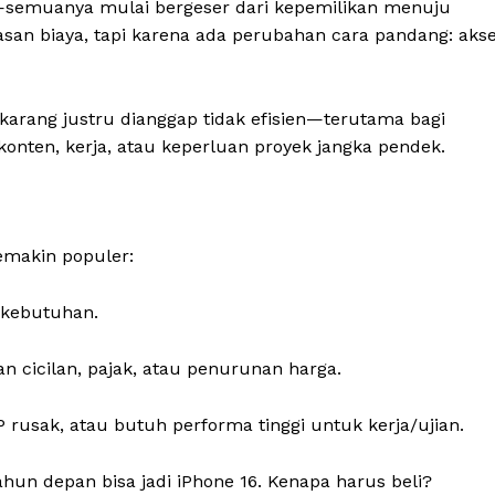
gi—semuanya mulai bergeser dari kepemilikan menuju
asan biaya, tapi karena ada perubahan cara pandang: aks
karang justru dianggap tidak efisien—terutama bagi
onten, kerja, atau keperluan proyek jangka pendek.
emakin populer:
i kebutuhan.
an cicilan, pajak, atau penurunan harga.
usak, atau butuh performa tinggi untuk kerja/ujian.
ahun depan bisa jadi iPhone 16. Kenapa harus beli?