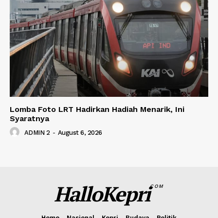
Lomba Foto LRT Hadirkan Hadiah Menarik, Ini
Syaratnya
ADMIN 2
-
August 6, 2026
HalloKepri
COM
Home
Nasional
Kepri
Budaya
Politik