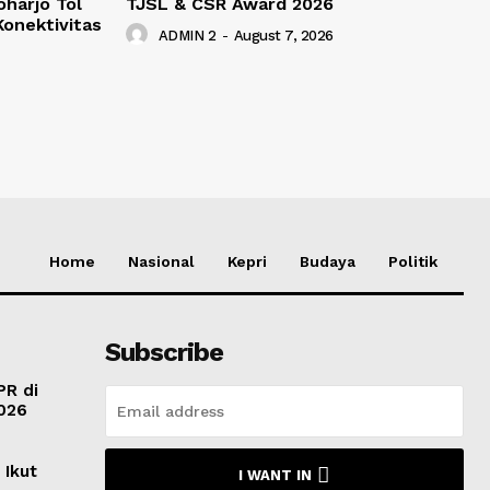
harjo Tol
TJSL & CSR Award 2026
onektivitas
ADMIN 2
-
August 7, 2026
Home
Nasional
Kepri
Budaya
Politik
Subscribe
PR di
2026
 Ikut
I WANT IN