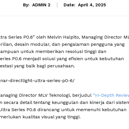
By:
ADMIN 2
Date:
April 4, 2025
ltra Series P0.6” oleh Melvin Halpito, Managing Director M
 brilian, desain modular, dan pengalaman pengguna yang
emampuan untuk memberikan resolusi tinggi dan
Series P0.6 menjadi solusi yang efisien untuk kebutuhan
estasi yang baik bagi perusahaan.
nar-directlight-ultra-series-p0-6/
 Managing Director MLV Teknologi, berjudul
“In-Depth Revie
an secara detail tentang keunggulan dan kinerja dari siste
ght Ultra Series P0.6 dirancang untuk memenuhi kebutuhan
erlukan kualitas visual yang tinggi.