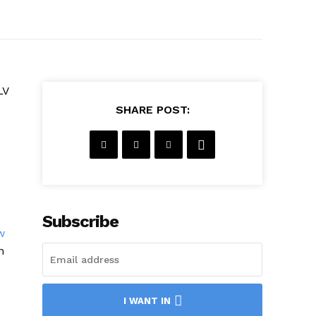
LV
SHARE POST:
Subscribe
w
m
I WANT IN