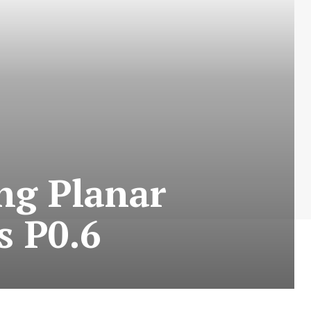
ng Planar
s P0.6