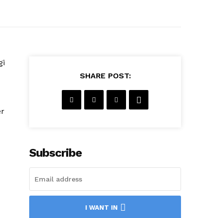
gi
SHARE POST:
er
Subscribe
I WANT IN