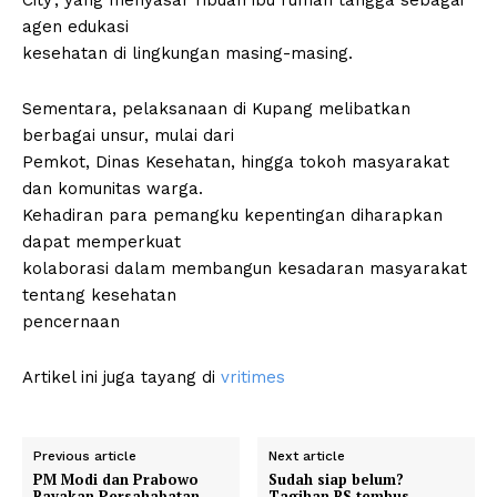
City’, yang menyasar ribuan ibu rumah tangga sebagai
agen edukasi
kesehatan di lingkungan masing-masing.
Sementara, pelaksanaan di Kupang melibatkan
berbagai unsur, mulai dari
Pemkot, Dinas Kesehatan, hingga tokoh masyarakat
dan komunitas warga.
Kehadiran para pemangku kepentingan diharapkan
dapat memperkuat
kolaborasi dalam membangun kesadaran masyarakat
tentang kesehatan
pencernaan
Artikel ini juga tayang di
vritimes
Previous article
Next article
PM Modi dan Prabowo
Sudah siap belum?
Rayakan Persahabatan
Tagihan RS tembus