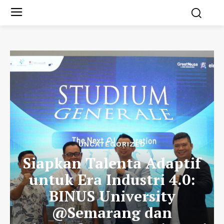
UNCATEGORIZED
Siapkan Talenta Adaptif
untuk Era Industri 4.0:
BINUS University
@Semarang dan