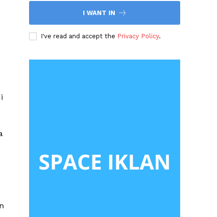
I WANT IN
I've read and accept the
Privacy Policy
.
i
a
n