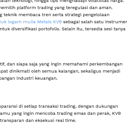
aatan teknologi, hingga tips menghadapi volatilitas harga.
emilih platform trading yang teregulasi dan aman.
 teknik membaca tren serta strategi pengelolaan
duk logam mulia Metals KVB
sebagai salah satu instrume
k diversifikasi portofolio. Selain itu, tersedia sesi tanya
ktif, dan siapa saja yang ingin memahami perkembangan
 dapat dinikmati oleh semua kalangan, sekaligus menjadi
bangan industri keuangan.
i
aransi di setiap transaksi trading, dengan dukungan
k kamu yang ingin mencoba trading emas dan perak, KVB
ransparan dan eksekusi real time.