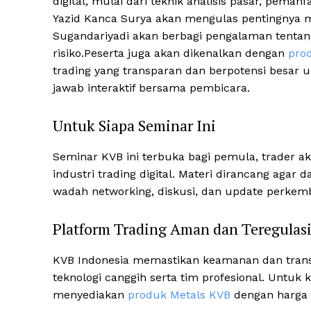
digital, mulai dari teknik analisis pasar, pemanf
Yazid Kanca Surya akan mengulas pentingnya m
Sugandariyadi akan berbagi pengalaman tentang
risiko.Peserta juga akan dikenalkan dengan
pro
trading yang transparan dan berpotensi besar untu
jawab interaktif bersama pembicara.
Untuk Siapa Seminar Ini
Seminar KVB ini terbuka bagi pemula, trader a
industri trading digital. Materi dirancang agar
wadah networking, diskusi, dan update perkem
Platform Trading Aman dan Teregulas
KVB Indonesia memastikan keamanan dan transp
teknologi canggih serta tim profesional. Untu
menyediakan
produk Metals KVB
dengan harga t