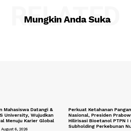
RELATED
Mungkin Anda Suka
n Mahasiswa Datangi &
Perkuat Ketahanan Pangan
S University, Wujudkan
Nasional, Presiden Prabow
l Menuju Karier Global
Hilirisasi Bioetanol PTPN I 
Subholding Perkebunan N
August 6, 2026