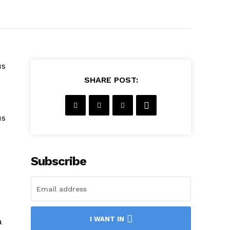
us
SHARE POST:
us
Subscribe
I WANT IN
a