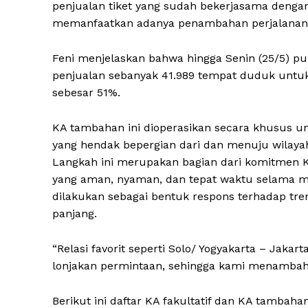
penjualan tiket yang sudah bekerjasama deng
memanfaatkan adanya penambahan perjalanan KA
Feni menjelaskan bahwa hingga Senin (25/5) pu
penjualan sebanyak 41.989 tempat duduk untu
sebesar 51%.
KA tambahan ini dioperasikan secara khusus 
yang hendak bepergian dari dan menuju wilayah Y
Langkah ini merupakan bagian dari komitmen K
yang aman, nyaman, dan tepat waktu selama ma
dilakukan sebagai bentuk respons terhadap t
panjang.
“Relasi favorit seperti Solo/ Yogyakarta – Jak
lonjakan permintaan, sehingga kami menambah k
Berikut ini daftar KA fakultatif dan KA tambah