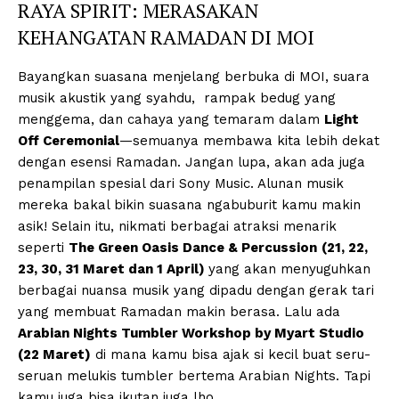
RAYA SPIRIT: MERASAKAN
KEHANGATAN RAMADAN DI MOI
Bayangkan suasana menjelang berbuka di MOI, suara
musik akustik yang syahdu, rampak bedug yang
menggema, dan cahaya yang temaram dalam
Light
Off Ceremonial
—semuanya membawa kita lebih dekat
dengan esensi Ramadan. Jangan lupa, akan ada juga
penampilan spesial dari Sony Music. Alunan musik
mereka bakal bikin suasana ngabuburit kamu makin
asik! Selain itu, nikmati berbagai atraksi menarik
seperti
The Green Oasis Dance & Percussion
(21, 22,
23, 30, 31 Maret dan 1 April)
yang akan menyuguhkan
berbagai nuansa musik yang dipadu dengan gerak tari
yang membuat Ramadan makin berasa. Lalu ada
Arabian Nights Tumbler Workshop by Myart Studio
(22 Maret)
di mana kamu bisa ajak si kecil buat seru-
seruan melukis tumbler bertema Arabian Nights. Tapi
kamu juga bisa ikutan juga lho.