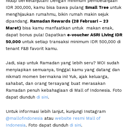
hidup berkelanjutan! Dengan minimum pembelanjaan
IDR 300,000, kamu bisa bawa pulang
Small Tree
untuk
menghijaukan rumahmu, bikin rumah makin sejuk
dipandang.
Ramadan Rewards (28 Februari – 23
Maret)
bisa kamu manfaatkan untuk makan enak,
dapat bonus pula! Dapatkan
e-voucher ASRI Living IDR
50,000
untuk setiap transaksi minimum IDR 500,000 di
tenant F&B favorit kamu.
Jadi, siap untuk Ramadan yang lebih seru? MOI sudah
menyiapkan semuanya, tinggal kamu yang datang dan
nikmati momen bermakna ini! Yuk, ajak keluarga,
sahabat, dan orang tersayang buat merasakan
Ramadan penuh kebahagiaan di Mall of Indonesia. Foto
dapat diunduh
di sini
.
Untuk informasi lebih lanjut, kunjungi Instagram
@mallofindonesia
atau
website resmi Mall of
Indonesia
. Foto dapat diunduh
di sini
.