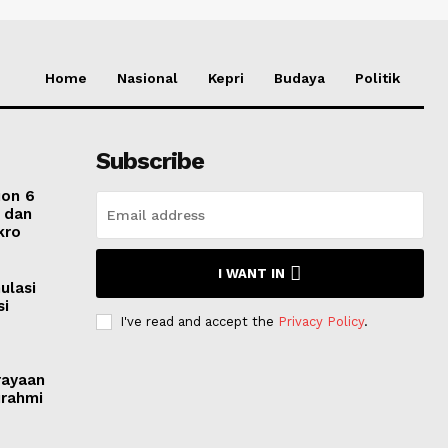
Home
Nasional
Kepri
Budaya
Politik
Subscribe
ion 6
i dan
kro
I WANT IN
ulasi
si
I've read and accept the
Privacy Policy
.
rayaan
urahmi