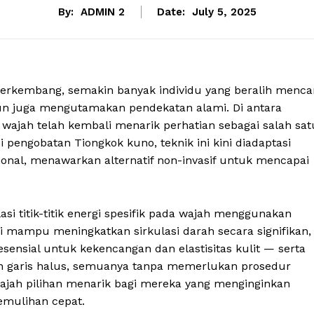
By:
ADMIN 2
Date:
July 5, 2025
erkembang, semakin banyak individu yang beralih menca
mun juga mengutamakan pendekatan alami. Di antara
wajah telah kembali menarik perhatian sebagai salah sat
i pengobatan Tiongkok kuno, teknik ini kini diadaptasi
sional, menawarkan alternatif non-invasif untuk mencapai
si titik-titik energi spesifik pada wajah menggunakan
ni mampu meningkatkan sirkulasi darah secara signifikan,
ensial untuk kekencangan dan elastisitas kulit — serta
an garis halus, semuanya tanpa memerlukan prosedur
wajah pilihan menarik bagi mereka yang menginginkan
emulihan cepat.