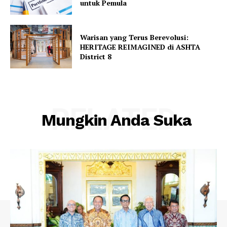
untuk Pemula
Warisan yang Terus Berevolusi:
HERITAGE REIMAGINED di ASHTA
District 8
RELATED
Mungkin Anda Suka