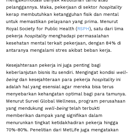
mengakomodasi banyak kebutuhan tamu atau
pelanggannya. Maka, pekerjaan di sektor
hospitality
kerap membutuhkan ketangguhan fisik dan mental
untuk memastikan pelayanan yang prima. Menurut
Royal Society for Public Health (
RSPH
), satu dari lima
pekerja
hospitality
menghadapi permasalahan
kesehatan mental terkait pekerjaan, dengan 84% di
antaranya mengalami stres akibat beban kerja.
Kesejahteraan pekerja ini juga penting bagi
keberlanjutan bisnis itu sendiri. Mengingat kondisi
well-
being
dan kesejahteraan para pekerja
hospitality
ini
adalah hal yang esensial agar mereka bisa terus
menyebarkan kehangatan optimal bagi para tamunya.
Menurut Survei Global Wellness, program perusahaan
yang mendukung
well-being
telah terbukti
memberikan dampak yang signifikan dalam
menurunkan tingkat ketidakhadiran pekerja hingga
70%-80%. Penelitian dari MetLife juga mengatakan