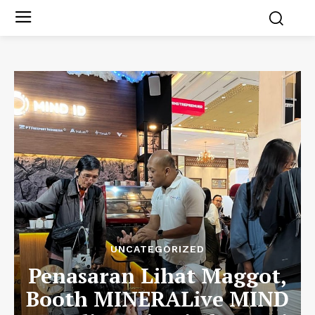
UNCATEGORIZED
Penasaran Lihat Maggot,
Booth MINERALive MIND