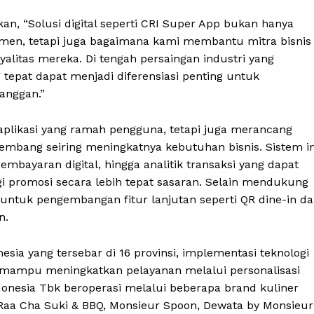
an, “Solusi digital seperti CRI Super App bukan hanya
en, tetapi juga bagaimana kami membantu mitra bisnis
yalitas mereka. Di tengah persaingan industri yang
tepat dapat menjadi diferensiasi penting untuk
anggan.”
 aplikasi yang ramah pengguna, tetapi juga merancang
rkembang seiring meningkatnya kebutuhan bisnis. Sistem in
bayaran digital, hingga analitik transaksi yang dapat
i promosi secara lebih tepat sasaran. Selain mendukung
ap untuk pengembangan fitur lanjutan seperti QR dine-in d
n.
sia yang tersebar di 16 provinsi, implementasi teknologi
si mampu meningkatkan pelayanan melalui personalisasi
onesia Tbk beroperasi melalui beberapa brand kuliner
Raa Cha Suki & BBQ, Monsieur Spoon, Dewata by Monsieur