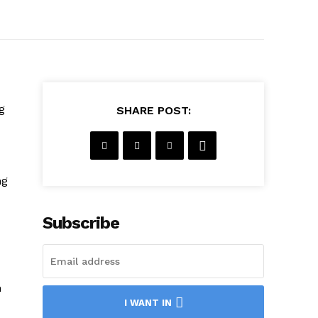
g
SHARE POST:
ng
Subscribe
n
I WANT IN