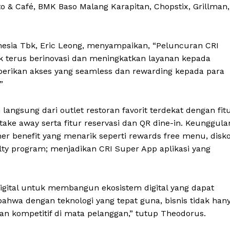
o & Café, BMK Baso Malang Karapitan, Chopstix, Grillman,
esia Tbk, Eric Leong, menyampaikan, “Peluncuran CRI
 terus berinovasi dan meningkatkan layanan kepada
emberikan akses yang seamless dan rewarding kepada para
”
ngsung dari outlet restoran favorit terdekat dengan fit
ake away serta fitur reservasi dan QR dine-in. Keunggula
er benefit yang menarik seperti rewards free menu, disk
ty program; menjadikan CRI Super App aplikasi yang
oDigital untuk membangun ekosistem digital yang dapat
bahwa dengan teknologi yang tepat guna, bisnis tidak han
 dan kompetitif di mata pelanggan,” tutup Theodorus.