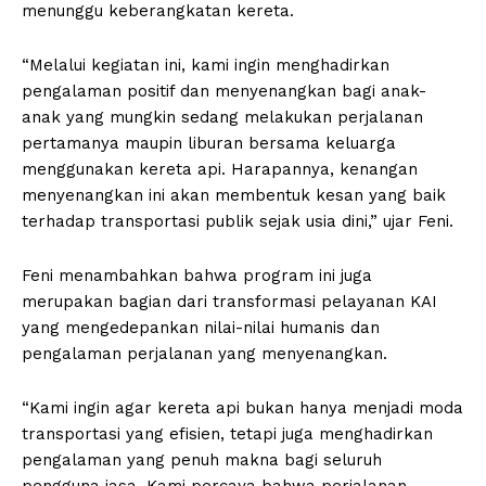
menunggu keberangkatan kereta.
“Melalui kegiatan ini, kami ingin menghadirkan
pengalaman positif dan menyenangkan bagi anak-
anak yang mungkin sedang melakukan perjalanan
pertamanya maupin liburan bersama keluarga
menggunakan kereta api. Harapannya, kenangan
menyenangkan ini akan membentuk kesan yang baik
terhadap transportasi publik sejak usia dini,” ujar Feni.
Feni menambahkan bahwa program ini juga
merupakan bagian dari transformasi pelayanan KAI
yang mengedepankan nilai-nilai humanis dan
pengalaman perjalanan yang menyenangkan.
“Kami ingin agar kereta api bukan hanya menjadi moda
transportasi yang efisien, tetapi juga menghadirkan
pengalaman yang penuh makna bagi seluruh