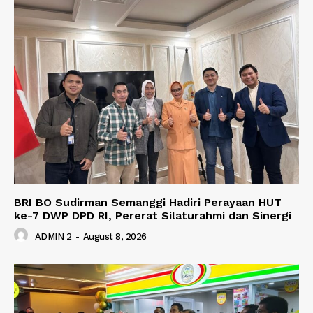
BRI BO Sudirman Semanggi Hadiri Perayaan HUT
ke-7 DWP DPD RI, Pererat Silaturahmi dan Sinergi
ADMIN 2
-
August 8, 2026