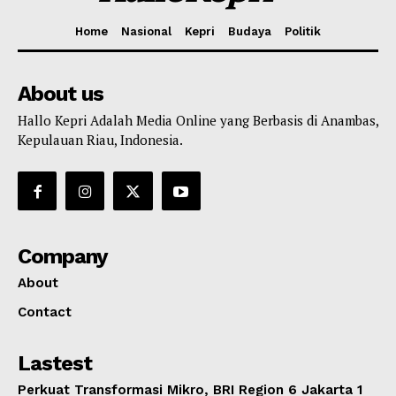
Home
Nasional
Kepri
Budaya
Politik
About us
Hallo Kepri Adalah Media Online yang Berbasis di Anambas,
Kepulauan Riau, Indonesia.
Company
About
Contact
Lastest
Perkuat Transformasi Mikro, BRI Region 6 Jakarta 1