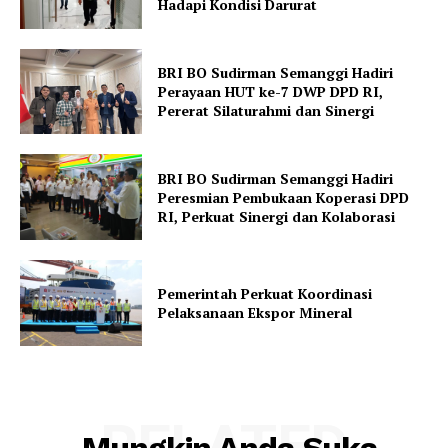
Hadapi Kondisi Darurat
BRI BO Sudirman Semanggi Hadiri
Perayaan HUT ke-7 DWP DPD RI,
Pererat Silaturahmi dan Sinergi
BRI BO Sudirman Semanggi Hadiri
Peresmian Pembukaan Koperasi DPD
RI, Perkuat Sinergi dan Kolaborasi
Pemerintah Perkuat Koordinasi
Pelaksanaan Ekspor Mineral
RELATED
Mungkin Anda Suka