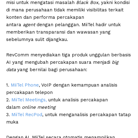
misi untuk mengatasi masalah
Black Box
, yakni kondisi
di mana perusahaan tidak memiliki visibilitas terkait
konten dan performa percakapan
antara
agent
dengan pelanggan. MiiTel hadir untuk
memberikan transparansi dan wawasan yang
sebelumnya sulit dijangkau.
RevComm menyediakan tiga produk unggulan berbasis
AI yang mengubah percakapan suara menjadi
big
data
yang bernilai bagi perusahaan:
1.
MiiTel Phone
, VoIP dengan kemampuan analisis
percakapan telepon
2.
MiiTel Meetings,
untuk analisis percakapan
dalam
online meeting
3.
MiiTel RecPod
, untuk menganalisis percakapan tatap
muka
Dengan AI, MiiTel secara otomatis menampilkan