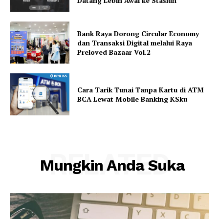
Datang Lebih Awal ke Stasiun
Bank Raya Dorong Circular Economy
dan Transaksi Digital melalui Raya
Preloved Bazaar Vol.2
Cara Tarik Tunai Tanpa Kartu di ATM
BCA Lewat Mobile Banking KSku
RELATED
Mungkin Anda Suka