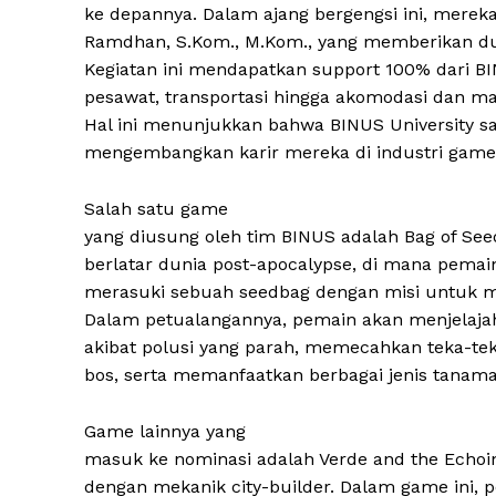
ke depannya. Dalam ajang bergengsi ini, merek
Ramdhan, S.Kom., M.Kom., yang memberikan d
Kegiatan ini mendapatkan support 100% dari BIN
pesawat, transportasi hingga akomodasi dan m
Hal ini menunjukkan bahwa BINUS University
mengembangkan karir mereka di industri game 
Salah satu game
yang diusung oleh tim BINUS adalah Bag of Se
berlatar dunia post-apocalypse, di mana pemain
merasuki sebuah seedbag dengan misi untuk m
Dalam petualangannya, pemain akan menjelajahi
akibat polusi yang parah, memecahkan teka-te
bos, serta memanfaatkan berbagai jenis tanam
Game lainnya yang
masuk ke nominasi adalah Verde and the Echo
dengan mekanik city-builder. Dalam game ini