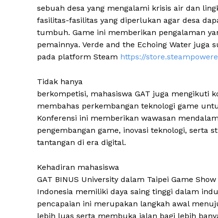
sebuah desa yang mengalami krisis air dan l
fasilitas-fasilitas yang diperlukan agar desa 
tumbuh. Game ini memberikan pengalaman yan
pemainnya. Verde and the Echoing Water juga su
pada platform Steam
https://store.steampowe
Tidak hanya
berkompetisi, mahasiswa GAT juga mengikuti ko
membahas perkembangan teknologi game untu
Konferensi ini memberikan wawasan mendalam 
pengembangan game, inovasi teknologi, serta s
tantangan di era digital.
Kehadiran mahasiswa
GAT BINUS University dalam Taipei Game Sho
Indonesia memiliki daya saing tinggi dalam ind
pencapaian ini merupakan langkah awal menuju
lebih luas serta membuka jalan bagi lebih ba