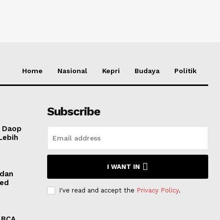
Home
Nasional
Kepri
Budaya
Politik
Subscribe
I Daop
Lebih
I WANT IN
 dan
ved
I've read and accept the
Privacy Policy
.
M BCA