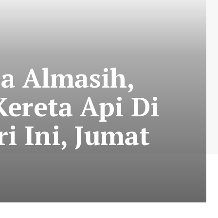
sa Almasih,
ereta Api Di
i Ini, Jumat