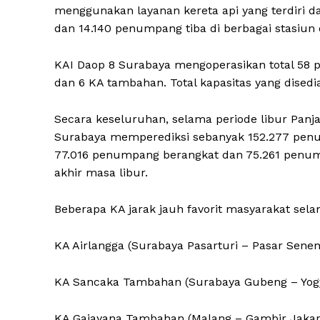
menggunakan layanan kereta api yang terdiri d
dan 14.140 penumpang tiba di berbagai stasiun d
KAI Daop 8 Surabaya mengoperasikan total 58 per
dan 6 KA tambahan. Total kapasitas yang dised
Secara keseluruhan, selama periode libur Panjan
Surabaya memperediksi sebanyak 152.277 penu
77.016 penumpang berangkat dan 75.261 penump
akhir masa libur.
Beberapa KA jarak jauh favorit masyarakat selam
KA Airlangga (Surabaya Pasarturi – Pasar Senen
KA Sancaka Tambahan (Surabaya Gubeng – Yog
KA Gajayana Tambahan (Malang – Gambir Jakar