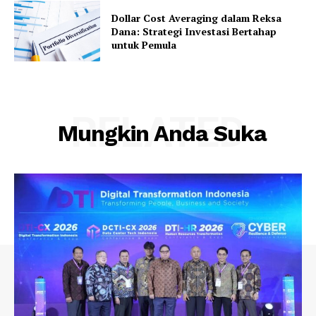
Dollar Cost Averaging dalam Reksa
Dana: Strategi Investasi Bertahap
untuk Pemula
RELATED
Mungkin Anda Suka