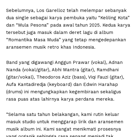
Sebelumnya, Los Garelloz telah melempar sebanyak
dua single sebagai karya pembuka yaitu “Keliling Kota”
dan “Mula Pesona” pada awal tahun 2025. Kedua karya
tersebut juga masuk dalam deret lagu di album
“Romantika Masa Muda” yang tetap mengedepankan
aransemen musik retro khas Indonesia.
Band yang digawangi Anggun Prawar (vokal), Adnan
Nanda (vokal/gitar), Abhi Mantra (gitar), Ramdhani
(gitar/vokal), Theodoros Aziz (bass), Viqi Fauzi (gitar),
Aufa Kantadiredja (keyboard) dan Edwin Harahap
(drums) ini mengungkapkan kegembiraan sekaligus
rasa puas atas lahirnya karya perdana mereka.
“Selama satu tahun belakangan, kami rutin keluar
masuk studio untuk menggarap lirik dan aransemen
musik album ini. Kami sangat menikmati prosesnya
yang organik sehingga rasa senang menjadi tak