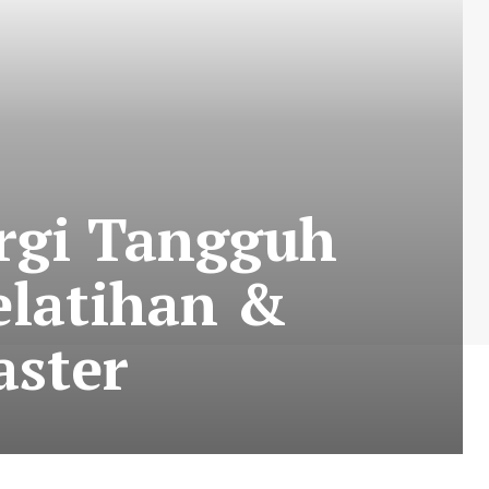
rgi Tangguh
elatihan &
aster