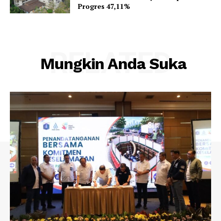
Progres 47,11%
RELATED
Mungkin Anda Suka