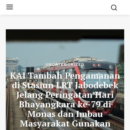
UNCATEGORIZED
KAI Tambah Pengamanan
di Stasiun LRT Jabodebek
Jelang Peringatan Hari
Bhayangkara ke-79 di
Monas dan Imbau
Masyarakat Gunakan