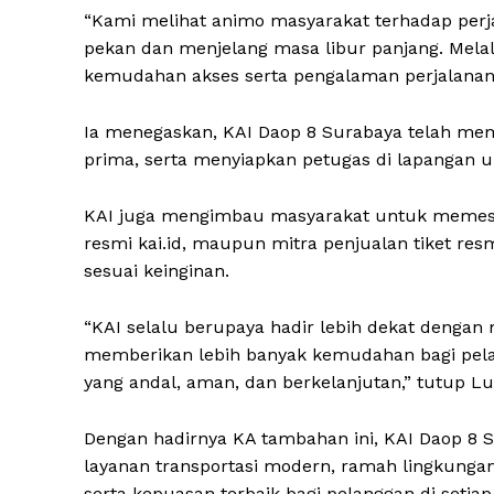
“Kami melihat animo masyarakat terhadap perja
pekan dan menjelang masa libur panjang. Mela
kemudahan akses serta pengalaman perjalanan 
Ia menegaskan, KAI Daop 8 Surabaya telah mem
prima, serta menyiapkan petugas di lapangan 
KAI juga mengimbau masyarakat untuk memesan t
resmi kai.id, maupun mitra penjualan tiket re
sesuai keinginan.
“KAI selalu berupaya hadir lebih dekat dengan 
memberikan lebih banyak kemudahan bagi pela
yang andal, aman, dan berkelanjutan,” tutup L
Dengan hadirnya KA tambahan ini, KAI Daop 8 
layanan transportasi modern, ramah lingkunga
serta kepuasan terbaik bagi pelanggan di setiap