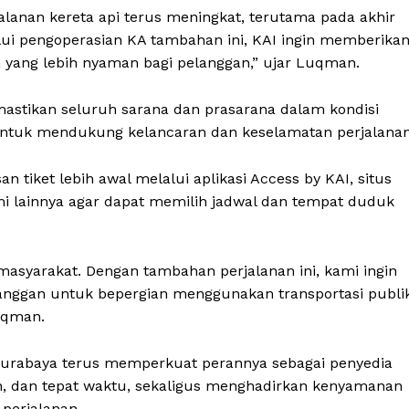
lanan kereta api terus meningkat, terutama pada akhir
lui pengoperasian KA tambahan ini, KAI ingin memberika
yang lebih nyaman bagi pelanggan,” ujar Luqman.
astikan seluruh sarana dan prasarana dalam kondisi
untuk mendukung kelancaran dan keselamatan perjalanan
iket lebih awal melalui aplikasi Access by KAI, situs
smi lainnya agar dapat memilih jadwal dan tempat duduk
masyarakat. Dengan tambahan perjalanan ini, kami ingin
nggan untuk bepergian menggunakan transportasi publi
uqman.
Surabaya terus memperkuat perannya sebagai penyedia
n, dan tepat waktu, sekaligus menghadirkan kenyamanan
 perjalanan.