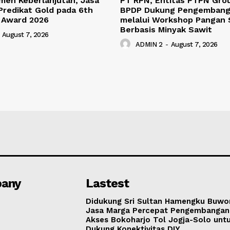
men Keberlanjutan, Jasa
PT RPN, Entitas PTPN Gro
Predikat Gold pada 6th
BPDP Dukung Pengemban
 Award 2026
melalui Workshop Pangan 
Berbasis Minyak Sawit
August 7, 2026
ADMIN 2
-
August 7, 2026
any
Lastest
Didukung Sri Sultan Hamengku Buwo
Jasa Marga Percepat Pengembangan
Akses Bokoharjo Tol Jogja-Solo unt
Dukung Konektivitas DIY