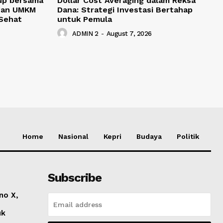
up bersama
Dollar Cost Averaging dalam Reksa
gan UMKM
Dana: Strategi Investasi Bertahap
Sehat
untuk Pemula
ADMIN 2
-
August 7, 2026
Home
Nasional
Kepri
Budaya
Politik
Subscribe
no X,
uk