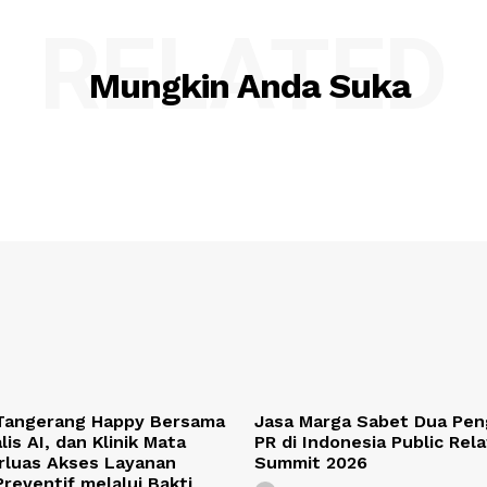
RELATED
Mungkin Anda Suka
 Tangerang Happy Bersama
Jasa Marga Sabet Dua Pe
lis AI, dan Klinik Mata
PR di Indonesia Public Rel
rluas Akses Layanan
Summit 2026
reventif melalui Bakti