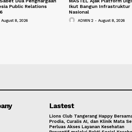
 Sabet Dua Penghargaan
MASTEL Ajak Platform Digi
esia Public Relations
Ikut Bangun Infrastruktur 
6
Nasional
August 8, 2026
ADMIN 2
-
August 8, 2026
any
Lastest
Lions Club Tangerang Happy Bersam
Prodia, Curalis AI, dan Klinik Mata S
Perluas Akses Layanan Kesehatan
Preventif melalui Bakti Sosial Keseh