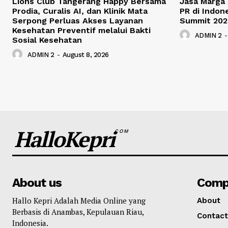
Lions Club Tangerang Happy Bersama
Jasa Marga
Prodia, Curalis AI, dan Klinik Mata
PR di Indon
Serpong Perluas Akses Layanan
Summit 202
Kesehatan Preventif melalui Bakti
ADMIN 2
-
Sosial Kesehatan
ADMIN 2
-
August 8, 2026
HalloKepri
COM
About us
Comp
Hallo Kepri Adalah Media Online yang
About
Berbasis di Anambas, Kepulauan Riau,
Contact
Indonesia.