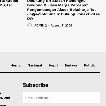
tal Global
Didukung Sri Sultan Hamengku
Digital
Buwono X, Jasa Marga Percepat
Pengembangan Akses Bokoharjo Tol
Jogja-Solo untuk Dukung Konektivitas
DIY
ADMIN 2
-
August 7, 2026
Home
Nasional
Kepri
Budaya
Politik
Subscribe
a
erpong
atan