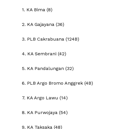
1. KA Bima (8)
2. KA Gajayana (36)
3. PLB Cakrabuana (124B)
4. KA Sembrani (42)
5. KA Pandalungan (32)
6. PLB Argo Bromo Anggrek (4B)
7. KA Argo Lawu (14)
8. KA Purwojaya (54)
9. KA Taksaka (48)