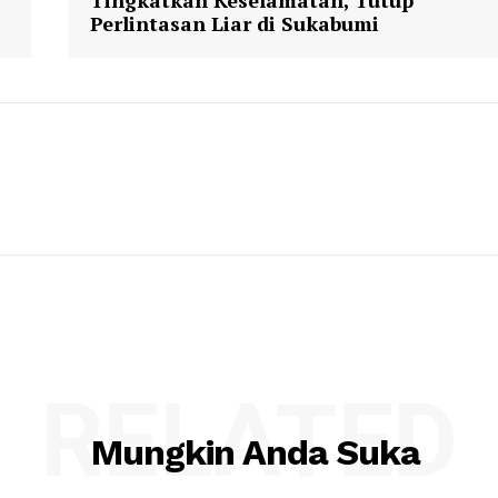
Tingkatkan Keselamatan, Tutup
Perlintasan Liar di Sukabumi
RELATED
Mungkin Anda Suka