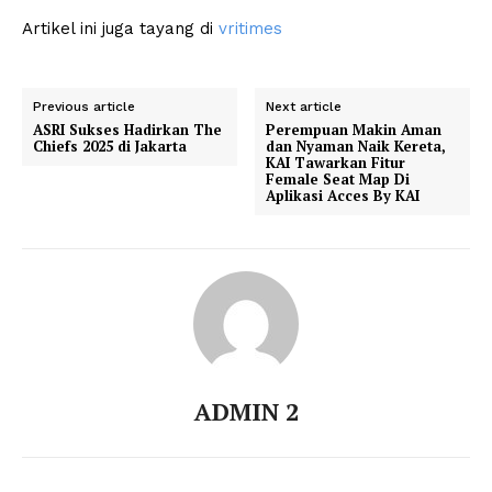
Artikel ini juga tayang di
vritimes
Previous article
Next article
ASRI Sukses Hadirkan The
Perempuan Makin Aman
Chiefs 2025 di Jakarta
dan Nyaman Naik Kereta,
KAI Tawarkan Fitur
Female Seat Map Di
Aplikasi Acces By KAI
ADMIN 2