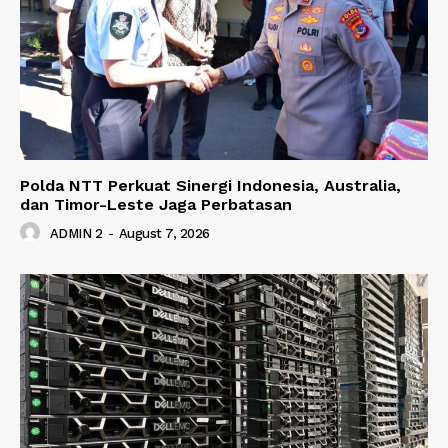
Polda NTT Perkuat Sinergi Indonesia, Australia,
dan Timor-Leste Jaga Perbatasan
ADMIN 2
-
August 7, 2026