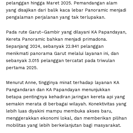
pelanggan hingga Maret 2025. Pemandangan alam
yang disajikan dari balik kaca lebar Panoramic menjadi
pengalaman perjalanan yang tak terlupakan.
Pada rute Garut–Gambir yang dilayani KA Papandayan,
Kereta Panoramic bahkan menjadi primadona.
Sepanjang 2024, sebanyak 22.941 pelanggan
menikmati panorama Garut melalui layanan ini, dan
sebanyak 3.015 pelanggan tercatat pada triwulan
pertama 2025.
Menurut Anne, tingginya minat terhadap layanan KA
Pangandaran dan KA Papandayan menunjukkan
betapa pentingnya kehadiran jaringan kereta api yang
semakin merata di berbagai wilayah. Konektivitas yang
lebih luas diyakini mampu membuka akses baru,
menggerakkan ekonomi lokal, dan memberikan pilihan
mobilitas yang lebih berkelanjutan bagi masyarakat.