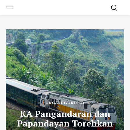
UNCATEGORIZED
KA Pangandaran dan
Papandayan Torehkan