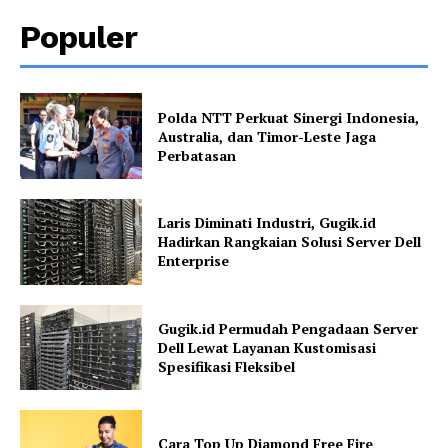
Populer
Polda NTT Perkuat Sinergi Indonesia,
Australia, dan Timor-Leste Jaga
Perbatasan
Laris Diminati Industri, Gugik.id
Hadirkan Rangkaian Solusi Server Dell
Enterprise
Gugik.id Permudah Pengadaan Server
Dell Lewat Layanan Kustomisasi
Spesifikasi Fleksibel
Cara Top Up Diamond Free Fire