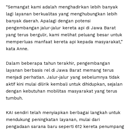
“Semangat kami adalah menghadirkan lebih banyak
lagi layanan berkualitas yang menghubungkan lebih
banyak daerah. Apalagi dengan potensi
pengembangan jalur-jalur kereta api di Jawa Barat
yang terus bergulir, kami melihat peluang besar untuk
memperluas manfaat kereta api kepada masyarakat,”
kata Anne.
Dalam beberapa tahun terakhir, pengembangan
layanan berbasis rel di Jawa Barat memang terus
menjadi perhatian. Jalur-jalur yang sebelumnya tidak
aktif kini mulai dilirik kembali untuk dihidupkan, sejalan
dengan kebutuhan mobilitas masyarakat yang terus
tumbuh.
KAI sendiri telah menyiapkan berbagai langkah untuk
mendukung peningkatan layanan, mulai dari
pengadaan sarana baru seperti 612 kereta penumpang