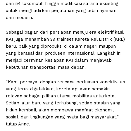
dan 54 lokomotif, hingga modifikasi sarana eksisting
untuk menghadirkan perjalanan yang lebih nyaman
dan modern.
Sebagai bagian dari persiapan menuju era elektrifikasi,
KAI juga menambah 29 trainset Kereta Rel Listrik (KRL)
baru, baik yang diproduksi di dalam negeri maupun
yang berasal dari produsen internasional. Langkah ini
menjadi cerminan kesiapan KAI dalam menjawab
kebutuhan transportasi masa depan.
“Kami percaya, dengan rencana perluasan konektivitas
yang terus digalakkan, kereta api akan semakin
relevan sebagai pilihan utama mobilitas antarkota.
Setiap jalur baru yang terhubung, setiap stasiun yang
hidup kembali, akan membawa manfaat ekonomi,
sosial, dan lingkungan yang nyata bagi masyarakat,”
tutup Anne.