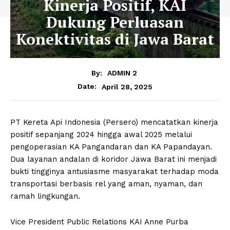
Kinerja Positif, KAI
Dukung Perluasan
Konektivitas di Jawa Barat
By:
ADMIN 2
April 28, 2025
Date:
PT Kereta Api Indonesia (Persero) mencatatkan kinerja
positif sepanjang 2024 hingga awal 2025 melalui
pengoperasian KA Pangandaran dan KA Papandayan.
Dua layanan andalan di koridor Jawa Barat ini menjadi
bukti tingginya antusiasme masyarakat terhadap moda
transportasi berbasis rel yang aman, nyaman, dan
ramah lingkungan.
Vice President Public Relations KAI Anne Purba