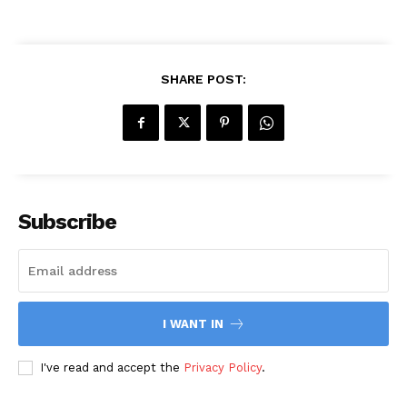
SHARE POST:
Subscribe
I WANT IN
I've read and accept the
Privacy Policy
.