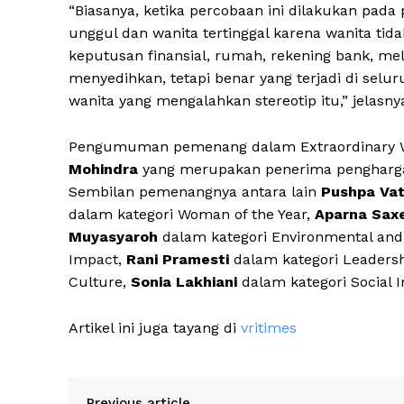
“Biasanya, ketika percobaan ini dilakukan pada
unggul dan wanita tertinggal karena wanita tid
keputusan finansial, rumah, rekening bank, mela
menyedihkan, tetapi benar yang terjadi di sel
wanita yang mengalahkan stereotip itu,” jelasny
Pengumuman pemenang dalam Extraordinary 
Mohindra
yang merupakan penerima pengharga
Sembilan pemenangnya antara lain
Pushpa Va
dalam kategori Woman of the Year,
Aparna Sax
Muyasyaroh
dalam kategori Environmental and 
Impact,
Rani Pramesti
dalam kategori Leadersh
Culture,
Sonia Lakhiani
dalam kategori Social 
Artikel ini juga tayang di
vritimes
Previous article