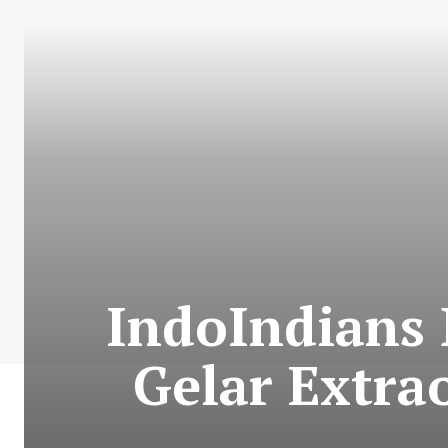
IndoIndians 
Gelar Extr