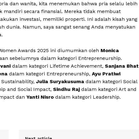
 pria dan wanita, kita menemukan bahwa pria selalu lebih
ak mandiri secara finansial. Mereka tidak membuat
kukan investasi, memiliki properti. Ini adalah kisah yang
uruh dunia. Namun, saya sangat senang Anda menyatukan
a.
Women Awards 2025 ini diumumkan oleh
Monica
an sebelumnya dalam kategori Entrepreneurship.
tvani
dalam kategori Lifetime Achievement,
Sanjana Bhat
ena
dalam kategori Entrepreneurship,
Ayu Pratiwi
Sustainability,
Julia Suryakusuma
dalam kategori Social
ip and Social Impact,
Sindhu Raj
dalam kategori Art and
Impact dan
Yanti Nisro
dalam kategori Leadership.
Next article