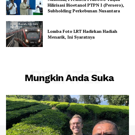
Hilirisasi Bioetanol PTPN I (Persero),
Subholding Perkebunan Nusantara
Lomba Foto LRT Hadirkan Hadiah
Menarik, Ini Syaratnya
RELATED
Mungkin Anda Suka