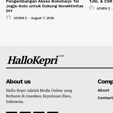
Pengembangan Akses Bokoharjo Tol
TJSL & CSR
Jogja-Solo untuk Dukung Konektivitas
ADMIN 2
-
DIY
ADMIN 2
-
August 7, 2026
HalloKepri
COM
About us
Comp
Hallo Kepri Adalah Media Online yang
About
Berbasis di Anambas, Kepulauan Riau,
Contact
Indonesia.