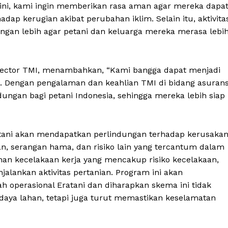
P ini, kami ingin memberikan rasa aman agar mereka dapa
dap kerugian akibat perubahan iklim. Selain itu, aktivita
ungan lebih agar petani dan keluarga mereka merasa lebi
Director TMI, menambahkan, “Kami bangga dapat menjadi
tani. Dengan pengalaman dan keahlian TMI di bidang asurans
ngan bagi petani Indonesia, sehingga mereka lebih siap
ratani akan mendapatkan perlindungan terhadap kerusaka
n, serangan hama, dan risiko lain yang tercantum dalam
inan kecelakaan kerja yang mencakup risiko kecelakaan,
alankan aktivitas pertanian. Program ini akan
ah operasional Eratani dan diharapkan skema ini tidak
aya lahan, tetapi juga turut memastikan keselamatan