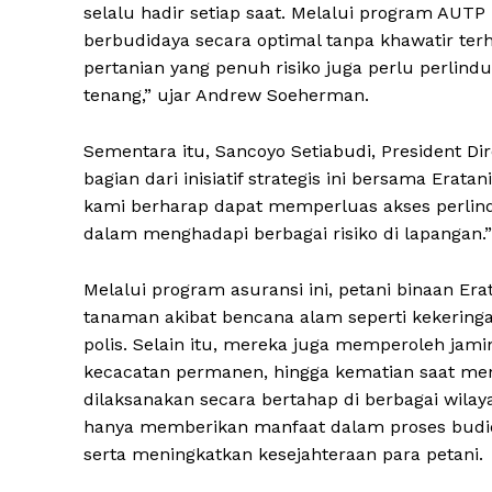
selalu hadir setiap saat. Melalui program AUT
berbudidaya secara optimal tanpa khawatir terha
pertanian yang penuh risiko juga perlu perlind
tenang,” ujar Andrew Soeherman.
Sementara itu, Sancoyo Setiabudi, President 
bagian dari inisiatif strategis ini bersama Era
kami berharap dapat memperluas akses perlindu
dalam menghadapi berbagai risiko di lapangan.”
Melalui program asuransi ini, petani binaan E
tanaman akibat bencana alam seperti kekeringa
polis. Selain itu, mereka juga memperoleh jam
kecacatan permanen, hingga kematian saat menj
dilaksanakan secara bertahap di berbagai wilay
hanya memberikan manfaat dalam proses budid
serta meningkatkan kesejahteraan para petani.