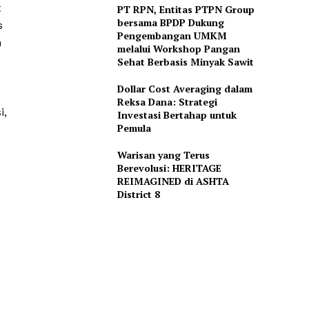
t
PT RPN, Entitas PTPN Group
bersama BPDP Dukung
s
Pengembangan UMKM
h
melalui Workshop Pangan
Sehat Berbasis Minyak Sawit
Dollar Cost Averaging dalam
Reksa Dana: Strategi
i,
Investasi Bertahap untuk
Pemula
Warisan yang Terus
Berevolusi: HERITAGE
REIMAGINED di ASHTA
n
District 8