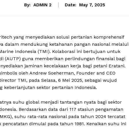
By:
ADMIN 2
Date:
May 7, 2025
ritech yang menyediakan solusi pertanian komprehensif
nya dalam mendukung ketahanan pangan nasional melalui
arine Indonesia (TMI). Kolaborasi ini bertujuan untuk
i (AUTP) guna memberikan perlindungan finansial bagi
enyediakan jaminan kecelakaan kerja bagi petani Eratani.
a simbolis oleh Andrew Soeherman, Founder and CEO
Director TMI, pada Selasa, 6 Mei 2025, sebagai wujud
eberlanjutan sektor pertanian Indonesia.
tnya suhu global menjadi tantangan nyata bagi sektor
Indonesia. Berdasarkan data dari 117 stasiun pengamatan
BMKG), suhu rata-rata nasional pada tahun 2024 tercatat
k pencatatan dimulai pada tahun 1981. Kenaikan suhu ini