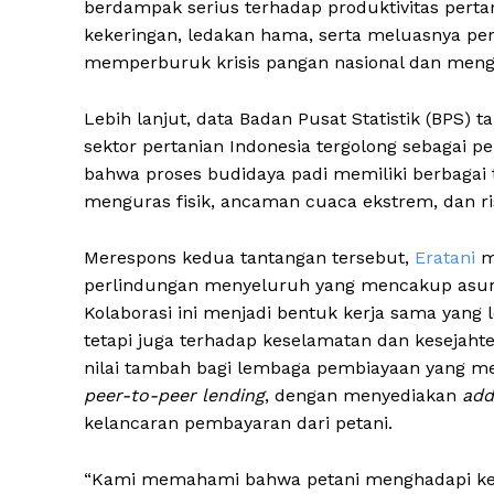
berdampak serius terhadap produktivitas pertan
kekeringan, ledakan hama, serta meluasnya peny
memperburuk krisis pangan nasional dan meng
Lebih lanjut, data Badan Pusat Statistik (BPS
sektor pertanian Indonesia tergolong sebagai p
bahwa proses budidaya padi memiliki berbagai t
menguras fisik, ancaman cuaca ekstrem, dan ris
Merespons kedua tantangan tersebut,
Eratani
m
perlindungan menyeluruh yang mencakup asuran
Kolaborasi ini menjadi bentuk kerja sama yang 
tetapi juga terhadap keselamatan dan kesejahte
nilai tambah bagi lembaga pembiayaan yang me
peer-to-peer
lending
, dengan menyediakan
add
kelancaran pembayaran dari petani.
“Kami memahami bahwa petani menghadapi keti