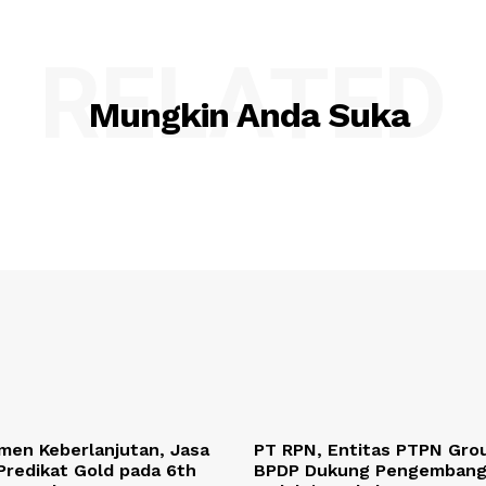
RELATED
Mungkin Anda Suka
men Keberlanjutan, Jasa
PT RPN, Entitas PTPN Gro
Predikat Gold pada 6th
BPDP Dukung Pengemban