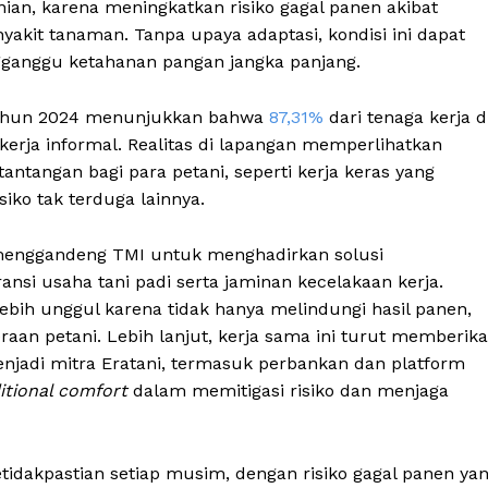
ian, karena meningkatkan risiko gagal panen akibat
akit tanaman. Tanpa upaya adaptasi, kondisi ini dapat
ganggu ketahanan pangan jangka panjang.
) tahun 2024 menunjukkan bahwa
87,31%
dari tenaga kerja d
ekerja informal. Realitas di lapangan memperlihatkan
antangan bagi para petani, seperti kerja keras yang
iko tak terduga lainnya.
enggandeng TMI untuk menghadirkan solusi
si usaha tani padi serta jaminan kecelakaan kerja.
lebih unggul karena tidak hanya melindungi hasil panen,
raan petani. Lebih lanjut, kerja sama ini turut memberik
njadi mitra Eratani, termasuk perbankan dan platform
itional comfort
dalam memitigasi risiko dan menjaga
dakpastian setiap musim, dengan risiko gagal panen ya