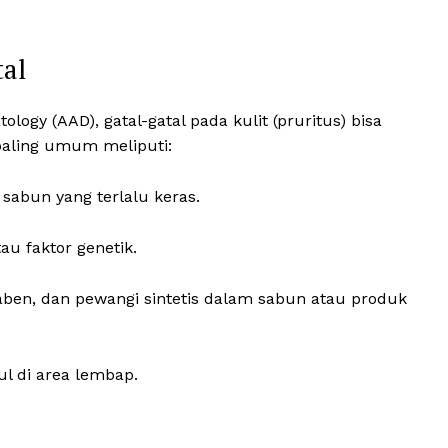
tal
ogy (AAD), gatal-gatal pada kulit (pruritus) bisa
paling umum meliputi:
u sabun yang terlalu keras.
tau faktor genetik.
paraben, dan pewangi sintetis dalam sabun atau produk
ul di area lembap.
.