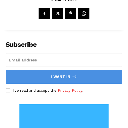
Subscribe
I WANT IN
I've read and accept the
Privacy Policy
.