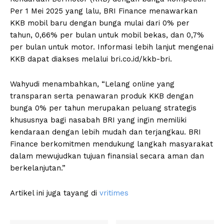
Per 1 Mei 2025 yang lalu, BRI Finance menawarkan
KKB mobil baru dengan bunga mulai dari 0% per
tahun, 0,66% per bulan untuk mobil bekas, dan 0,7%
per bulan untuk motor. Informasi lebih lanjut mengenai
KKB dapat diakses melalui bri.co.id/kkb-bri.
Wahyudi menambahkan, “Lelang online yang
transparan serta penawaran produk KKB dengan
bunga 0% per tahun merupakan peluang strategis
khususnya bagi nasabah BRI yang ingin memiliki
kendaraan dengan lebih mudah dan terjangkau. BRI
Finance berkomitmen mendukung langkah masyarakat
dalam mewujudkan tujuan finansial secara aman dan
berkelanjutan.”
Artikel ini juga tayang di
vritimes