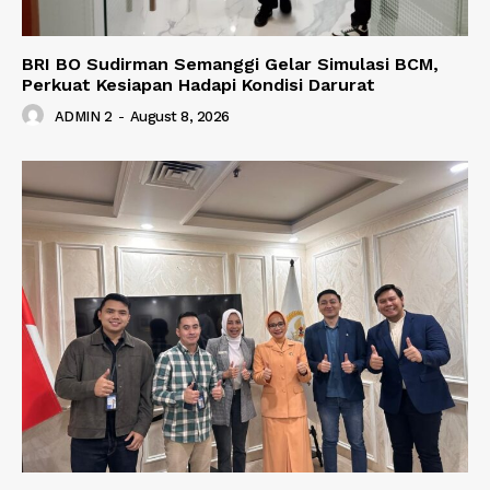
BRI BO Sudirman Semanggi Gelar Simulasi BCM,
Perkuat Kesiapan Hadapi Kondisi Darurat
ADMIN 2
-
August 8, 2026