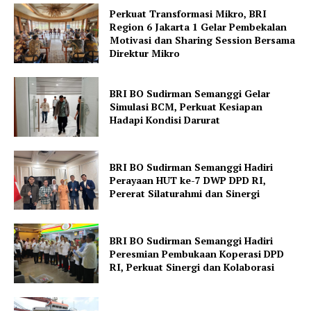
Perkuat Transformasi Mikro, BRI
Region 6 Jakarta 1 Gelar Pembekalan
Motivasi dan Sharing Session Bersama
Direktur Mikro
BRI BO Sudirman Semanggi Gelar
Simulasi BCM, Perkuat Kesiapan
Hadapi Kondisi Darurat
BRI BO Sudirman Semanggi Hadiri
Perayaan HUT ke-7 DWP DPD RI,
Pererat Silaturahmi dan Sinergi
BRI BO Sudirman Semanggi Hadiri
Peresmian Pembukaan Koperasi DPD
RI, Perkuat Sinergi dan Kolaborasi