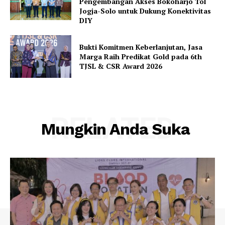
Pengembangan Akses Bokoharjo Tol
Jogja-Solo untuk Dukung Konektivitas
DIY
Bukti Komitmen Keberlanjutan, Jasa
Marga Raih Predikat Gold pada 6th
TJSL & CSR Award 2026
RELATED
Mungkin Anda Suka