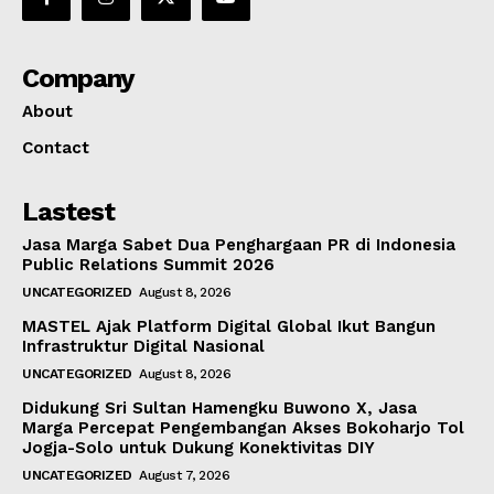
Company
About
Contact
Lastest
Jasa Marga Sabet Dua Penghargaan PR di Indonesia
Public Relations Summit 2026
UNCATEGORIZED
August 8, 2026
MASTEL Ajak Platform Digital Global Ikut Bangun
Infrastruktur Digital Nasional
UNCATEGORIZED
August 8, 2026
Didukung Sri Sultan Hamengku Buwono X, Jasa
Marga Percepat Pengembangan Akses Bokoharjo Tol
Jogja-Solo untuk Dukung Konektivitas DIY
UNCATEGORIZED
August 7, 2026