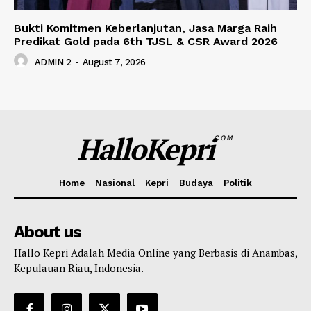
Bukti Komitmen Keberlanjutan, Jasa Marga Raih
Predikat Gold pada 6th TJSL & CSR Award 2026
ADMIN 2
-
August 7, 2026
HalloKepri
COM
Home
Nasional
Kepri
Budaya
Politik
About us
Hallo Kepri Adalah Media Online yang Berbasis di Anambas,
Kepulauan Riau, Indonesia.