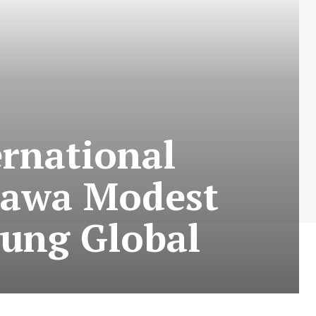
ernational
bawa Modest
gung Global