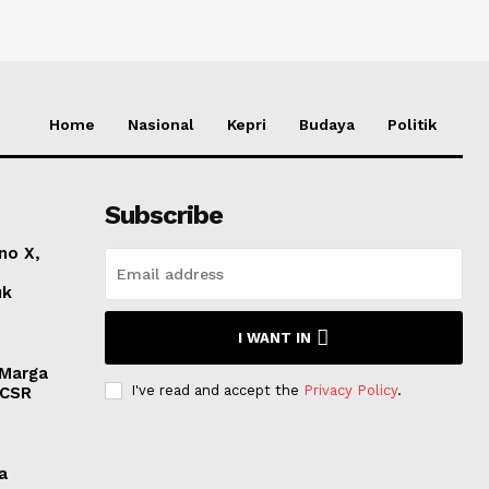
Home
Nasional
Kepri
Budaya
Politik
Subscribe
no X,
uk
I WANT IN
 Marga
I've read and accept the
Privacy Policy
.
 CSR
a