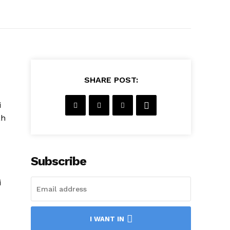
SHARE POST:
i
ah
Subscribe
i
I WANT IN