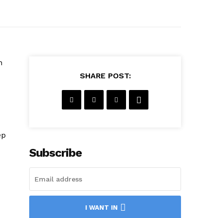
h
SHARE POST:
ep
Subscribe
I WANT IN