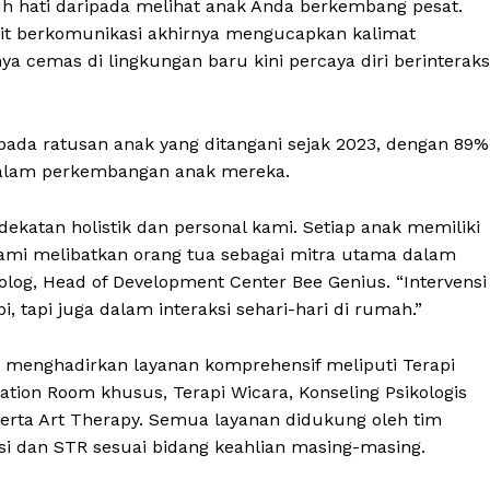
uh hati daripada melihat anak Anda berkembang pesat.
it berkomunikasi akhirnya mengucapkan kalimat
a cemas di lingkungan baru kini percaya diri berinteraks
 pada ratusan anak yang ditangani sejak 2023, dengan 89%
 dalam perkembangan anak mereka.
katan holistik dan personal kami. Setiap anak memiliki
kami melibatkan orang tua sebagai mitra utama dalam
sikolog, Head of Development Center Bee Genius. “Intervensi
pi, tapi juga dalam interaksi sehari-hari di rumah.”
menghadirkan layanan komprehensif meliputi Terapi
gration Room khusus, Terapi Wicara, Konseling Psikologis
erta Art Therapy. Semua layanan didukung oleh tim
ikasi dan STR sesuai bidang keahlian masing-masing.