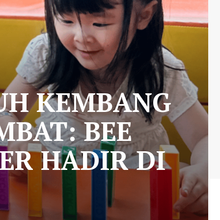
UH KEMBANG
MBAT: BEE
ER HADIR DI