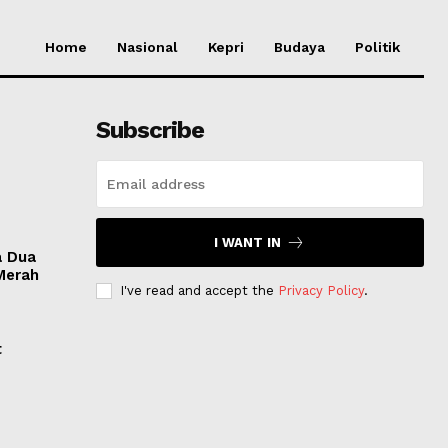
Home
Nasional
Kepri
Budaya
Politik
Subscribe
I WANT IN
a Dua
Merah
I've read and accept the
Privacy Policy
.
t