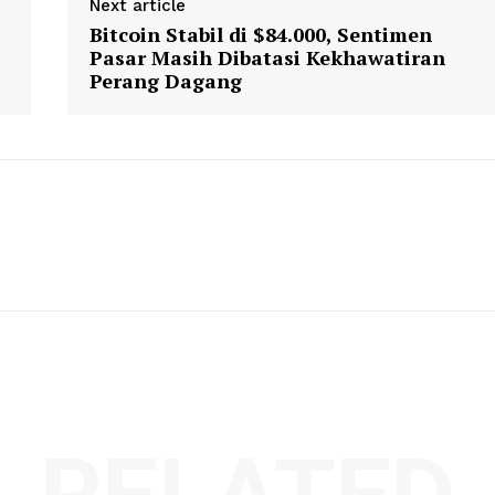
Next article
Bitcoin Stabil di $84.000, Sentimen
Pasar Masih Dibatasi Kekhawatiran
Perang Dagang