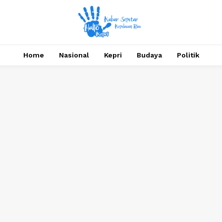
Home
Nasional
Kepri
Budaya
Politik