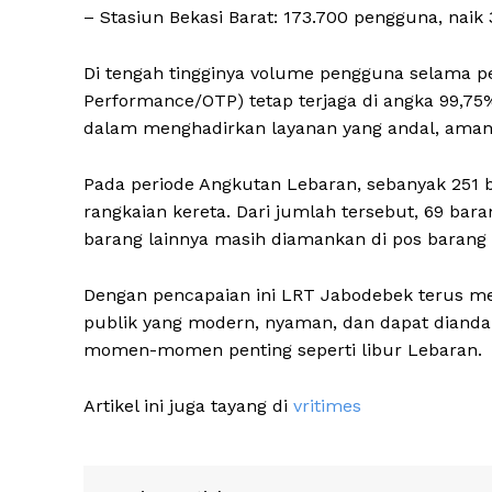
– Stasiun Bekasi Barat: 173.700 pengguna, nai
Di tengah tingginya volume pengguna selama pe
Performance/OTP) tetap terjaga di angka 99,75
dalam menghadirkan layanan yang andal, aman,
Pada periode Angkutan Lebaran, sebanyak 251 
rangkaian kereta. Dari jumlah tersebut, 69 bar
barang lainnya masih diamankan di pos barang
Dengan pencapaian ini LRT Jabodebek terus m
publik yang modern, nyaman, dan dapat dianda
momen-momen penting seperti libur Lebaran.
Artikel ini juga tayang di
vritimes