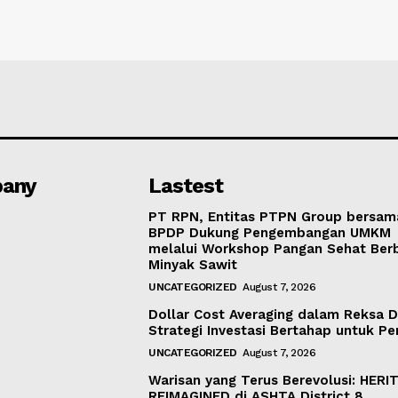
any
Lastest
PT RPN, Entitas PTPN Group bersam
BPDP Dukung Pengembangan UMKM
melalui Workshop Pangan Sehat Ber
Minyak Sawit
UNCATEGORIZED
August 7, 2026
Dollar Cost Averaging dalam Reksa D
Strategi Investasi Bertahap untuk P
UNCATEGORIZED
August 7, 2026
Warisan yang Terus Berevolusi: HERI
REIMAGINED di ASHTA District 8