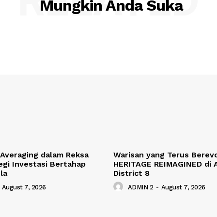
RELATED
Mungkin Anda Suka
 Averaging dalam Reksa
Warisan yang Terus Berevo
egi Investasi Bertahap
HERITAGE REIMAGINED di
la
District 8
August 7, 2026
ADMIN 2
-
August 7, 2026