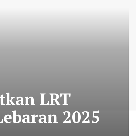
atkan LRT
Lebaran 2025