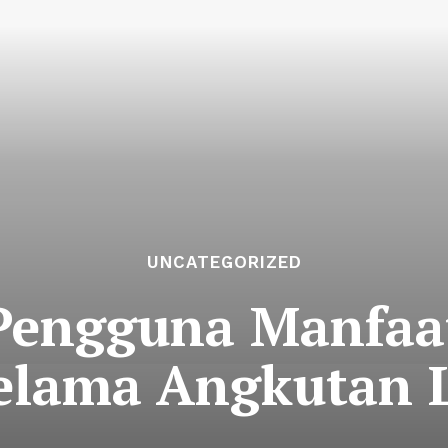
UNCATEGORIZED
 Pengguna Manfa
elama Angkutan 