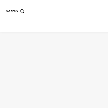
Search