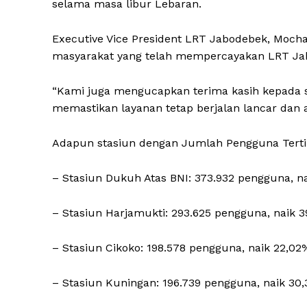
selama masa libur Lebaran.
Executive Vice President LRT Jabodebek, Moc
masyarakat yang telah mempercayakan LRT Jabo
“Kami juga mengucapkan terima kasih kepada s
memastikan layanan tetap berjalan lancar dan
Adapun stasiun dengan Jumlah Pengguna Terti
– Stasiun Dukuh Atas BNI: 373.932 pengguna, 
– Stasiun Harjamukti: 293.625 pengguna, naik 
– Stasiun Cikoko: 198.578 pengguna, naik 22,0
– Stasiun Kuningan: 196.739 pengguna, naik 3