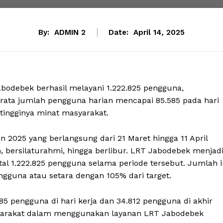
By:
ADMIN 2
Date:
April 14, 2025
bodebek berhasil melayani 1.222.825 pengguna,
rata jumlah pengguna harian mencapai 85.585 pada hari
tingginya minat masyarakat.
n 2025 yang berlangsung dari 21 Maret hingga 11 April
 bersilaturahmi, hingga berlibur. LRT Jabodebek menjad
otal 1.222.825 pengguna selama periode tersebut. Jumlah i
ngguna atau setara dengan 105% dari target.
85 pengguna di hari kerja dan 34.812 pengguna di akhir
yarakat dalam menggunakan layanan LRT Jabodebek